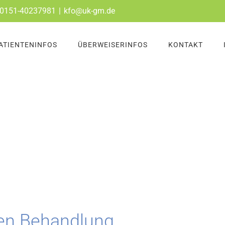
n: 0151-40237981
|
kfo@uk-gm.de
ATIENTENINFOS
ÜBERWEISERINFOS
KONTAKT
hen Behandlung