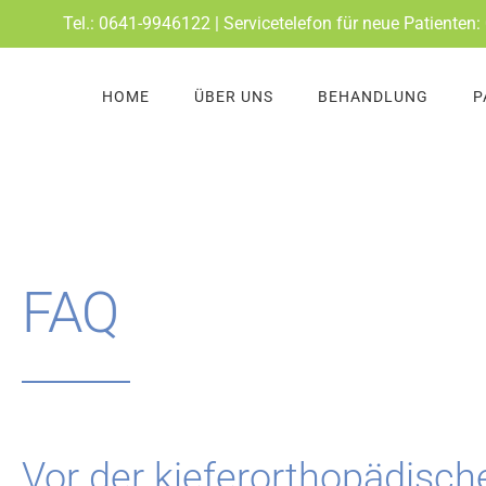
Zum
Tel.: 0641-9946122 | Servicetelefon für neue Patiente
Inhalt
springen
HOME
ÜBER UNS
BEHANDLUNG
P
FAQ
Vor der kieferorthopädisc