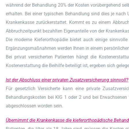
während der Behandlung 20% der Kosten vorübergehend selbst 
erhalten. Bei einer typischen Behandlung sind dies je nac
Krankenkasse zurückerstattet. Kommt es zu einem Abbruch 
Abbruchzeitpunkt bezahlten Eigenanteile von der Krankenkas
Die moderne Kieferorthopädie bietet auch einige sinnvol
Ergänzungsmaßnahmen werden Ihnen in einem persönlichen 
Bei privat versicherten Patienten hängt die Kostenerstatt
Kostenerstattung die Beihilfe beteiligt ist, ergeben sich gele
Ist der Abschluss einer privaten Zusatzversicherung sinnvoll?
Für gesetzlich Versicherte kann eine private Zusatzversi
Behandlungskosten bei KIG 1 oder 2 und bei Erwachsenen t
abgeschlossen worden sein.
Übernimmt die Krankenkasse die kieferorthopädische Behand
Patienten, die älter als 18 Jahre sind, müssen die Kosten 