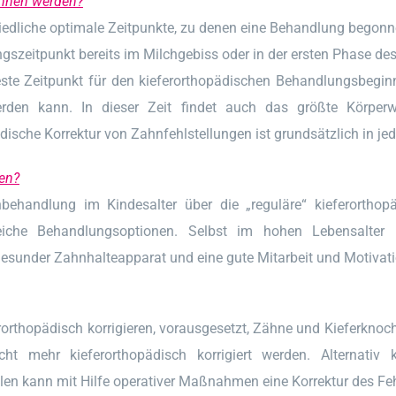
onnen werden?
chiedliche optimale Zeitpunkte, zu denen eine Behandlung begonn
ungszeitpunkt bereits im Milchgebiss oder in der ersten Phase d
este Zeitpunkt für den kieferorthopädischen Behandlungsbeginn
erden kann. In dieser Zeit findet auch das größte Körper
dische Korrektur von Zahnfehlstellungen ist grundsätzlich in je
gen?
ühbehandlung im Kindesalter über die „reguläre“ kieferorth
eiche Behandlungsoptionen. Selbst im hohen Lebensalter la
esunder Zahnhalteapparat und eine gute Mitarbeit und Motivati
rorthopädisch korrigieren, vorausgesetzt, Zähne und Kieferkn
ht mehr kieferorthopädisch korrigiert werden. Alternativ 
n kann mit Hilfe operativer Maßnahmen eine Korrektur des Feh