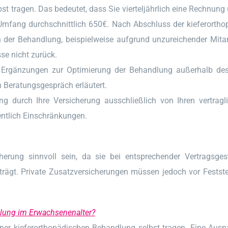
tragen. Das bedeutet, dass Sie vierteljährlich eine Rechnung 
h Umfang durchschnittlich 650€. Nach Abschluss der kieferorth
der Behandlung, beispielweise aufgrund unzureichender Mitarb
se nicht zurück.
le Ergänzungen zur Optimierung der Behandlung außerhalb des
Beratungsgespräch erläutert.
ung durch Ihre Versicherung ausschließlich von Ihren vertra
gentlich Einschränkungen.
cherung sinnvoll sein, da sie bei entsprechender Vertragsge
rägt. Private Zusatzversicherungen müssen jedoch vor Festste
lung im Erwachsenenalter?
einer kieferorthopädischen Behandlung selbst tragen. Eine Aus