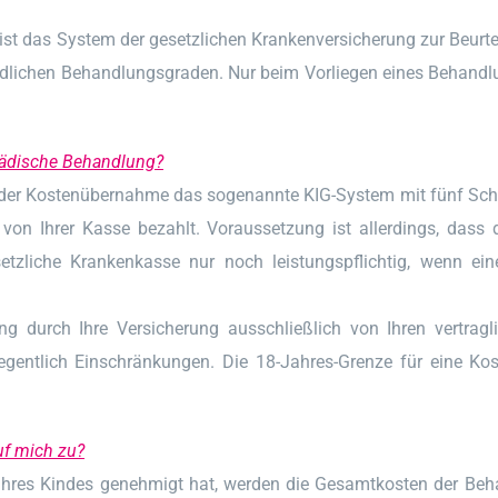
s ist das System der gesetzlichen Krankenversicherung zur Beur
hiedlichen Behandlungsgraden. Nur beim Vorliegen eines Behand
pädische Behandlung?
ng der Kostenübernahme das sogenannte KIG-System mit fünf Sc
von Ihrer Kasse bezahlt. Voraussetzung ist allerdings, dass
liche Krankenkasse nur noch leistungspflichtig, wenn eine 
ung durch Ihre Versicherung ausschließlich von Ihren vertra
gelegentlich Einschränkungen. Die 18-Jahres-Grenze für eine Ko
f mich zu?
Ihres Kindes genehmigt hat, werden die Gesamtkosten der Be